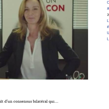
C
A
L
é
U
L
aît d’un consensus bilatéral qui…